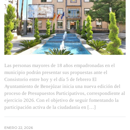
Las personas mayores de 18 años empadronadas en el
municipio podrán presentar sus propuestas ante el
Consistorio entre hoy y el día 5 de febrero El
Ayuntamiento de Benejúzar inicia una nueva edición del
proceso de Presupuestos Participativos, correspondiente al
ejercicio 2026. Con el objetivo de seguir fomentando la
participación activa de la ciudadanía en […]
ENERO 22, 2026