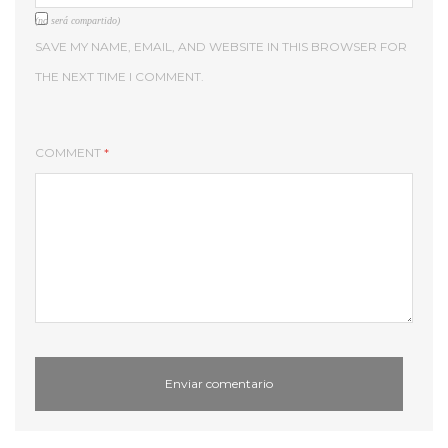
(no será compartido)
SAVE MY NAME, EMAIL, AND WEBSITE IN THIS BROWSER FOR
THE NEXT TIME I COMMENT.
COMMENT
*