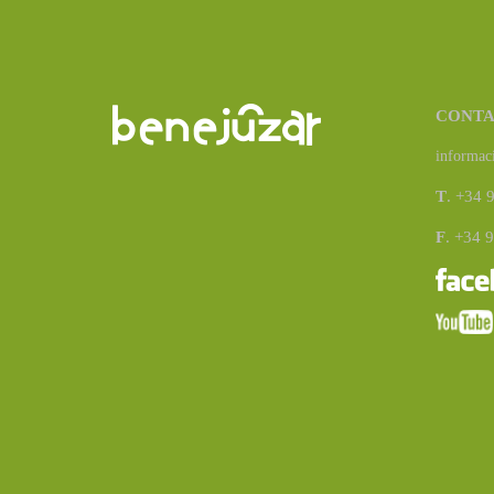
CONT
informac
T
. +34 
F
. +34 