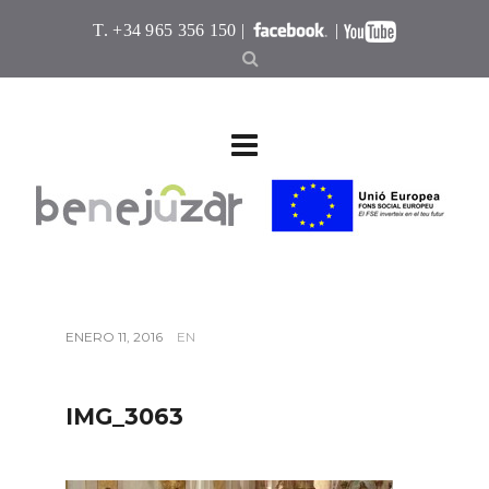
T. +34 965 356 150 |
|
ENERO 11, 2016
EN
IMG_3063