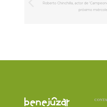
Roberto Chinchilla, actor de ‘Campeones
próximo miércol
CONT