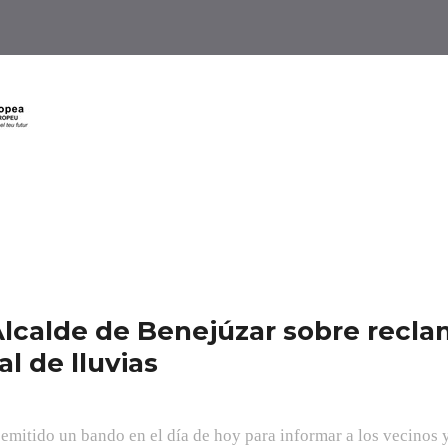
Alcalde de Benejúzar sobre recl
l de lluvias
 emitido un bando en el día de hoy para informar a los vecinos