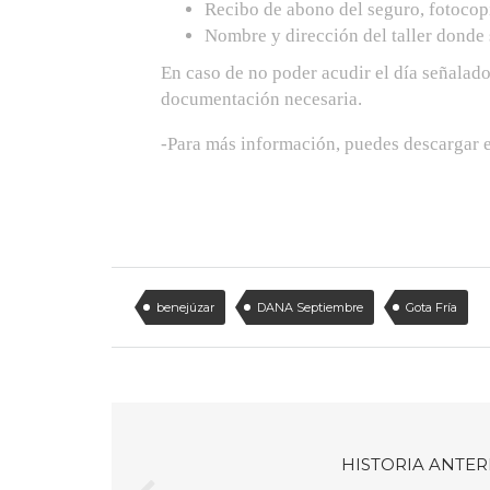
Recibo de abono del seguro, fotocop
Nombre y dirección del taller donde 
En caso de no poder acudir el día señalado
documentación necesaria.
-Para más información, puedes descargar 
benejúzar
DANA Septiembre
Gota Fría
HISTORIA ANTER