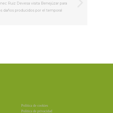
ec Ruiz Devesa visita Benejúzar para
los daños producidos por el temporal
Política de cookies
Política de privacidad