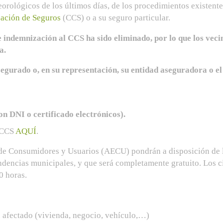
orológicos de los últimos días, de los procedimientos existent
ación de Seguros
(CCS) o a su seguro particular.
e indemnización al CCS ha sido eliminado, por lo que los veci
a.
asegurado o, en su representación, su entidad aseguradora o e
on DNI o certificado electrónicos).
l CCS
AQUÍ
.
de Consumidores y Usuarios (AECU) pondrán a disposición de l
ndencias municipales, y que será completamente gratuito. Los c
0 horas.
n afectado (vivienda, negocio, vehículo,…)