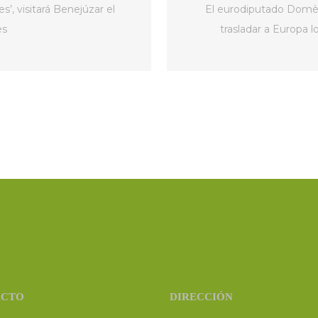
’, visitará Benejúzar el
El eurodiputado Domèn
es
trasladar a Europa 
ACTO
DIRECCIÓN