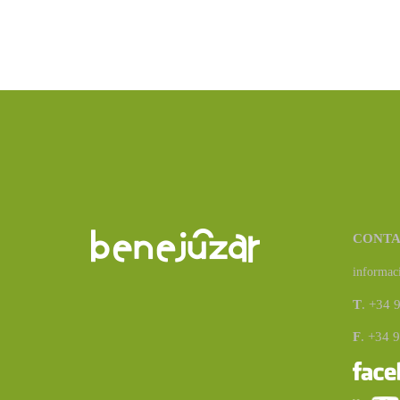
CONT
informac
T
. +34 
F
. +34 