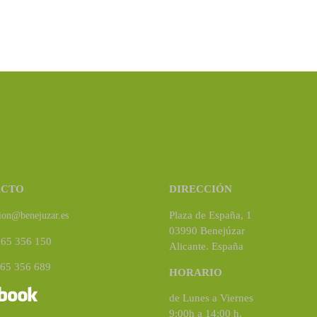
ACTO
DIRECCIÓN
Plaza de España, 1
ion@benejuzar.es
03990 Benejúzar
965 356 150
Alicante. España
965 356 689
HORARIO
de Lunes a Viernes
9:00h a 14:00 h.