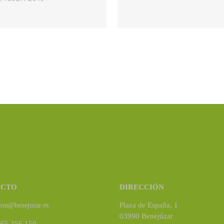
ACTO
DIRECCIÓN
Plaza de España, 1
ion@benejuzar.es
03990 Benejúzar
965 356 150