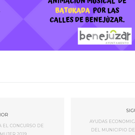
SIG
IOR
AYUDAS ECONOMICA
A EL CONCURSO DE
DEL MUNICIPIO D
 MUJER 2019