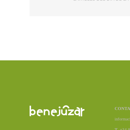
CONT
informac
T
. +34 