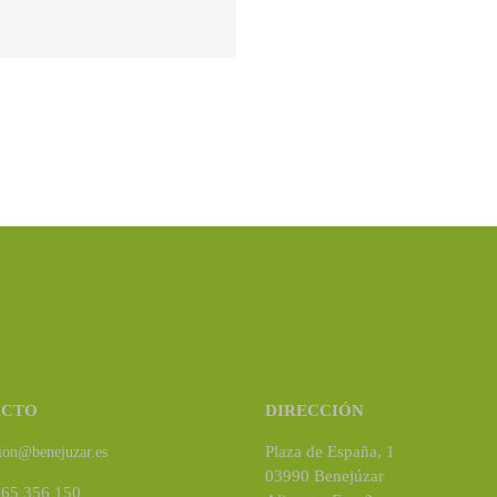
ACTO
DIRECCIÓN
Plaza de España, 1
ion@benejuzar.es
03990 Benejúzar
965 356 150