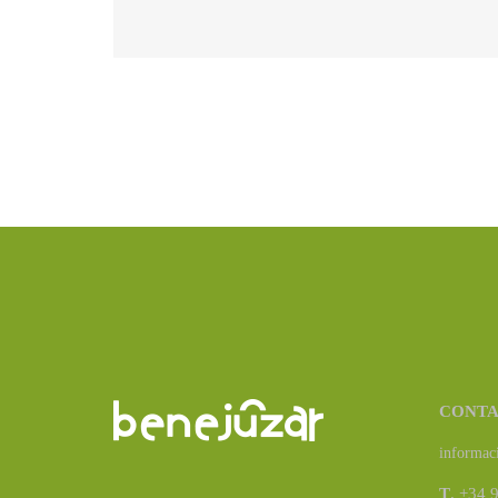
CONT
informac
T
. +34 