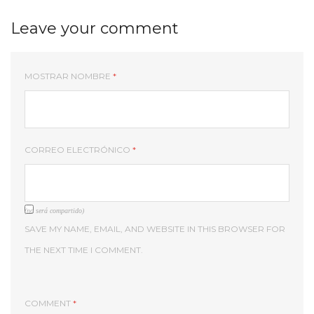
Leave your comment
MOSTRAR NOMBRE
*
CORREO ELECTRÓNICO
*
(no será compartido)
SAVE MY NAME, EMAIL, AND WEBSITE IN THIS BROWSER FOR
THE NEXT TIME I COMMENT.
COMMENT
*