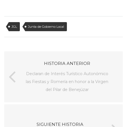
JGL
Junta de Gobierno Local
HISTORIA ANTERIOR
Declaran de Interés Turístico Autonómico
las Fiestas y Romería en honor a la Virgen
del Pilar de Benejúzar
SIGUIENTE HISTORIA