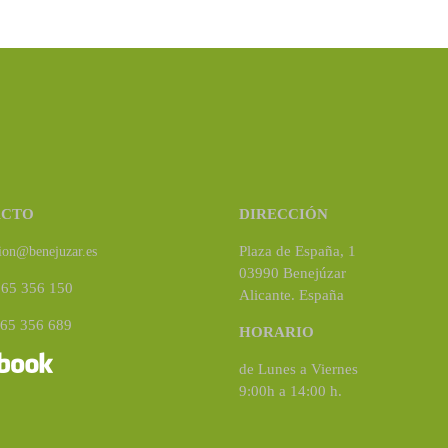
ACTO
DIRECCIÓN
Plaza de España, 1
ion@benejuzar.es
03990 Benejúzar
965 356 150
Alicante. España
965 356 689
HORARIO
de Lunes a Viernes
9:00h a 14:00 h.