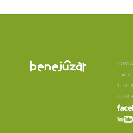
CONT
informac
T
. +34 
F
. +34 