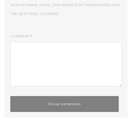
SAVE MY NAME, EMAIL, AND WEBSITE IN THIS BROWSER FOR
THE NEXT TIME I COMMENT.
COMMENT
*