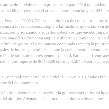
 aprobado inicialmente un presupuesto para 2016 que asciende 
s del 89 por ciento en el área de bienestar social y del 453 po
 de Empleo “TE AYUDO” con el objetivo de contribuir de forma
cana a los ciudadanos, adoptará las medidas que están a su al
alificación, priorizando a aquellos colectivos que encuentran m
ará una oferta formativa amplia y diversa denominada “Aula d
apítulo de gastos. El presupuesto contempla también la puesta
ales de interés general”, mediante la cual el Ayuntamiento crear
ación de tareas de interés general y social. Para hacer frente a e
ersonal por importe de 86.406,00 euros, y 4.594,00 euros para e
al, y se realizará entre los ejercicios 2016 y 2019, ambos inclu
pios del Ayuntamiento.
ón de subvenciones para evitar la pobreza energética en hogar
 del alquiler. Además, se han incrementado las subvenciones a 