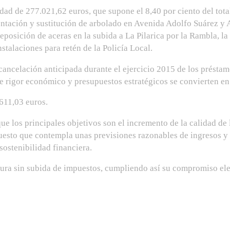
idad de 277.021,62 euros, que supone el 8,40 por ciento del tota
mentación y sustitución de arbolado en Avenida Adolfo Suárez y 
 reposición de aceras en la subida a La Pilarica por la Rambla, 
talaciones para retén de la Policía Local.
 cancelación anticipada durante el ejercicio 2015 de los présta
e rigor económico y presupuestos estratégicos se convierten e
 611,03 euros.
ue los principales objetivos son el incremento de la calidad de 
uesto que contempla unas previsiones razonables de ingresos y 
sostenibilidad financiera.
tura sin subida de impuestos, cumpliendo así su compromiso ele