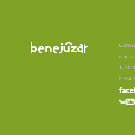
CONT
informac
T
. +34 
F
. +34 