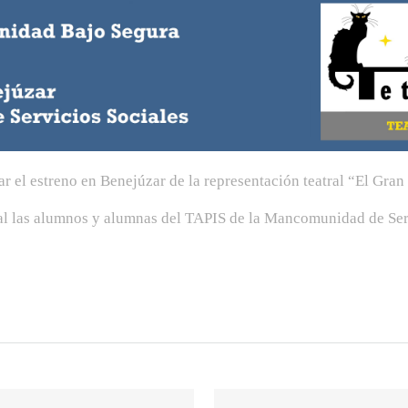
 el estreno en Benejúzar de la representación teatral “El Gra
pal las alumnos y alumnas del TAPIS de la Mancomunidad de Serv