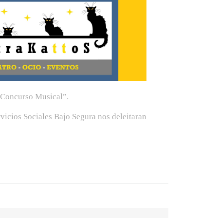
n Concurso Musical”.
icios Sociales Bajo Segura nos deleitaran