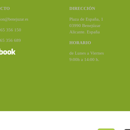
ACTO
DIRECCIÓN
Plaza de España, 1
ion@benejuzar.es
03990 Benejúzar
965 356 150
Alicante. España
965 356 689
HORARIO
de Lunes a Viernes
9:00h a 14:00 h.
Copyright ©2020
Benejúzar
. Todos los derechos reservados