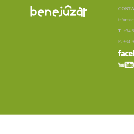
CONT
informac
T
. +34 
F
. +34 