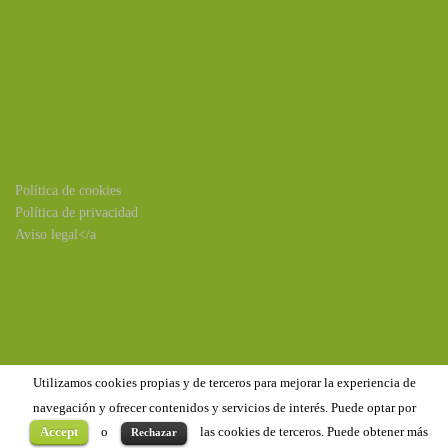
Política de cookies
Política de privacidad
Aviso legal</a
Utilizamos cookies propias y de terceros para mejorar la experiencia de
navegación y ofrecer contenidos y servicios de interés. Puede optar por
Accept
o
las cookies de terceros. Puede obtener más
Rechazar
Copyright ©2020
Benejúzar
. Todos los derechos reservados