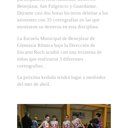
Benejúzar, San Fulgencio y Guardamar.
Durante casi dos horas hicieron deleitar a los
asistentes con 35 coreografias en las que
mostraron su destreza en esta disciplina.
La Escuela Municipal de Benejúzar de
Gimnasia Rítmica bajo la Dirección de
Encarni Roch acudió con una treintena de
niñas que realizaron 3 diferentes
coreografias.
La próxima kedada tendrá lugar a mediados
del mes de abril.