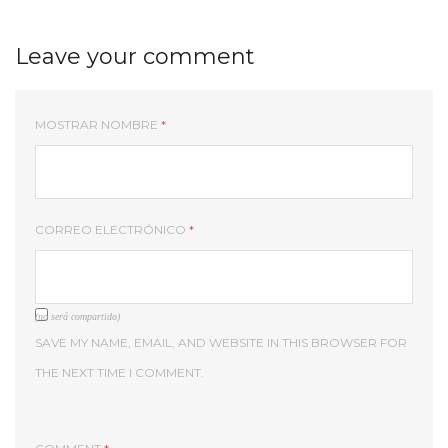
Leave your comment
MOSTRAR NOMBRE
*
CORREO ELECTRÓNICO
*
(no será compartido)
SAVE MY NAME, EMAIL, AND WEBSITE IN THIS BROWSER FOR
THE NEXT TIME I COMMENT.