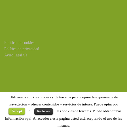
Política de cookies
Política de privacidad
Aviso legal</a
Utilizamos cookies propias y de terceros para mejorar la experiencia de
navegación y ofrecer contenidos y servicios de interés. Puede optar por
Accept
o
las cookies de terceros. Puede obtener más
Rechazar
Copyright ©2020
Benejúzar
. Todos los derechos reservados
información
aquí
. Al acceder a esta página usted está aceptando el uso de las
mismas.