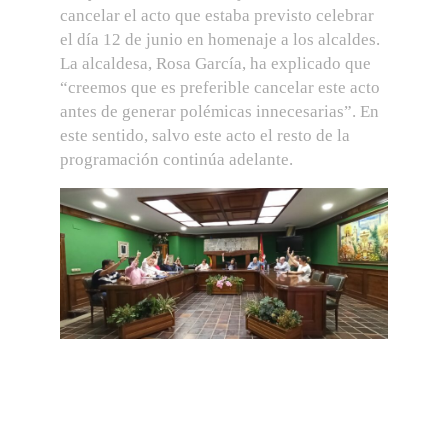
cancelar el acto que estaba previsto celebrar
el día 12 de junio en homenaje a los alcaldes.
La alcaldesa, Rosa García, ha explicado que
“creemos que es preferible cancelar este acto
antes de generar polémicas innecesarias”. En
este sentido, salvo este acto el resto de la
programación continúa adelante.