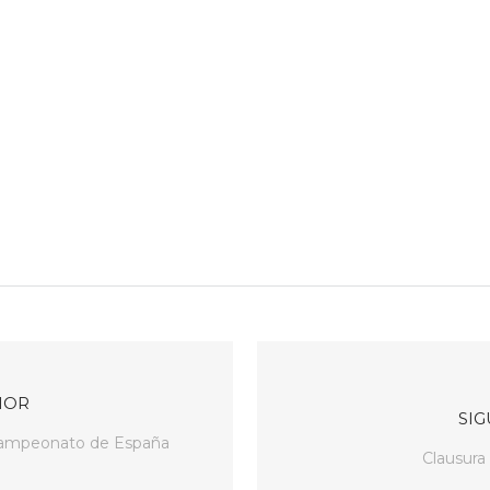
IOR
SIG
 Campeonato de España
Clausura