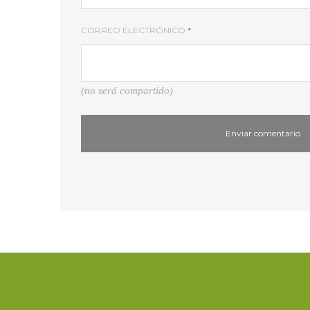
CORREO ELECTRÓNICO
*
(no será compartido)