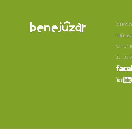
CONT
informac
T
. +34 
F
. +34 