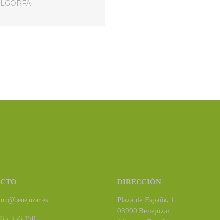
ALGORFA
ACTO
DIRECCIÓN
Plaza de España, 1
ion@benejuzar.es
03990 Benejúzar
965 356 150