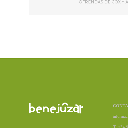
OFRENDAS DE COX Y 
CONT
informac
T
. +34 