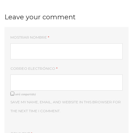
Leave your comment
MOSTRAR NOMBRE
*
CORREO ELECTRÓNICO
*
(no será compartido)
SAVE MY NAME, EMAIL, AND WEBSITE IN THIS BROWSER FOR
THE NEXT TIME I COMMENT.