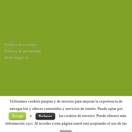
Política de cookies
Política de privacidad
Aviso legal</a
Utilizamos cookies propias y de terceros para mejorar la experiencia de
navegación y ofrecer contenidos y servicios de interés. Puede optar por
Accept
o
las cookies de terceros. Puede obtener más
Rechazar
Copyright ©2020
Benejúzar
. Todos los derechos reservados
información
aquí
. Al acceder a esta página usted está aceptando el uso de las
mismas.