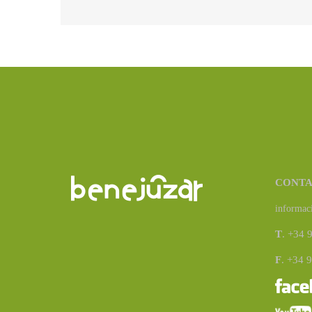
CONT
informac
T
. +34 
F
. +34 