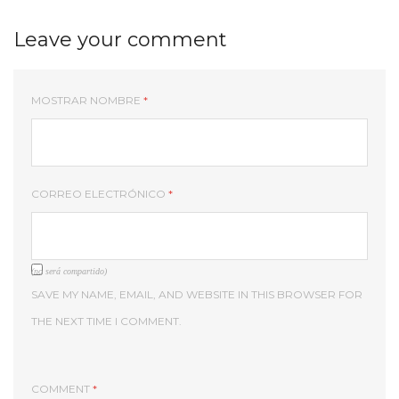
Leave your comment
MOSTRAR NOMBRE
*
CORREO ELECTRÓNICO
*
(no será compartido)
SAVE MY NAME, EMAIL, AND WEBSITE IN THIS BROWSER FOR
THE NEXT TIME I COMMENT.
COMMENT
*