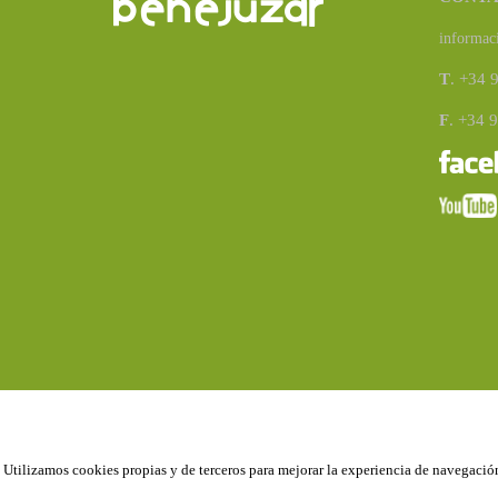
informac
T
. +34 
F
. +34 
Utilizamos cookies propias y de terceros para mejorar la experiencia de navegación