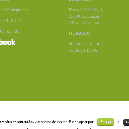
Plaza de España, 1
ion@benejuzar.es
03990 Benejúzar
965 356 150
Alicante. España
965 356 689
HORARIO
de Lunes a Viernes
9:00h a 14:00 h.
Copyright ©2020
Benejúzar
. Todos los derechos reservados
 y ofrecer contenidos y servicios de interés. Puede optar por
Accept
o
R