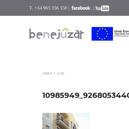
T. +34 965 356 150 |
|
ABRIL 1, 2015
10985949_9268053440