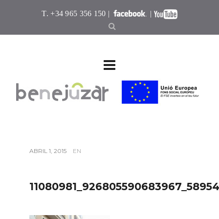
T. +34 965 356 150 |
|
ABRIL 1, 2015
EN
11080981_926805590683967_5895