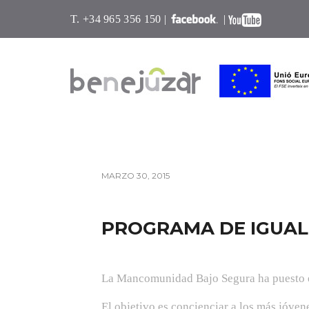
T. +34 965 356 150 |
|
MARZO 30, 2015
PROGRAMA DE IGUA
La Mancomunidad Bajo Segura ha puesto e
El objetivo es concienciar a los más jóve