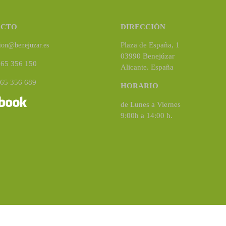
ACTO
DIRECCIÓN
Plaza de España, 1
ion@benejuzar.es
03990 Benejúzar
965 356 150
Alicante. España
965 356 689
HORARIO
de Lunes a Viernes
9:00h a 14:00 h.