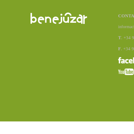
CONT
informac
T
. +34 
F
. +34 