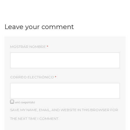
Leave your comment
MOSTRAR NOMBRE
*
CORREO ELECTRÓNICO
*
(no será compartido)
SAVE MY NAME, EMAIL, AND WEBSITE IN THIS BROWSER FOR
THE NEXT TIME I COMMENT.