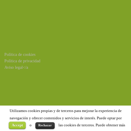
Política de cookies
Política de privacidad
Aviso legal</a
Utilizamos cookies propias y de terceros para mejorar la experiencia de
navegación y ofrecer contenidos y servicios de interés. Puede optar por
Accept
o
las cookies de terceros. Puede obtener más
Rechazar
Copyright ©2020
Benejúzar
. Todos los derechos reservados