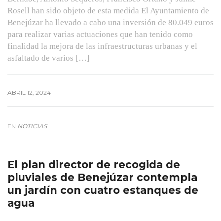
Rosell han sido objeto de esta medida El Ayuntamiento de
Benejúzar ha llevado a cabo una inversión de 80.049 euros
para realizar varias actuaciones que han tenido como
finalidad la mejora de las infraestructuras urbanas y el
asfaltado de varios […]
ABRIL 12, 2024
EN
NOTICIAS
El plan director de recogida de
pluviales de Benejúzar contempla
un jardín con cuatro estanques de
agua