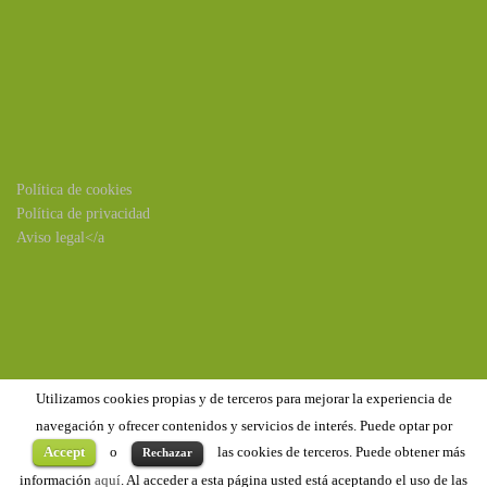
Política de cookies
Política de privacidad
Aviso legal</a
Utilizamos cookies propias y de terceros para mejorar la experiencia de
navegación y ofrecer contenidos y servicios de interés. Puede optar por
Accept
o
las cookies de terceros. Puede obtener más
Rechazar
Copyright ©2020
Benejúzar
. Todos los derechos reservados
información
aquí
. Al acceder a esta página usted está aceptando el uso de las