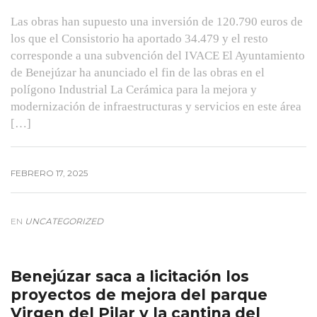
Las obras han supuesto una inversión de 120.790 euros de
los que el Consistorio ha aportado 34.479 y el resto
corresponde a una subvención del IVACE El Ayuntamiento
de Benejúzar ha anunciado el fin de las obras en el
polígono Industrial La Cerámica para la mejora y
modernización de infraestructuras y servicios en este área
[…]
FEBRERO 17, 2025
EN
UNCATEGORIZED
Benejúzar saca a licitación los
proyectos de mejora del parque
Virgen del Pilar y la cantina del