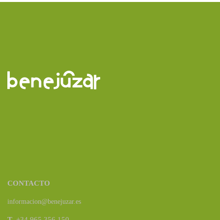
CONTACTO
informacion@benejuzar.es
T
. +34 965 356 150