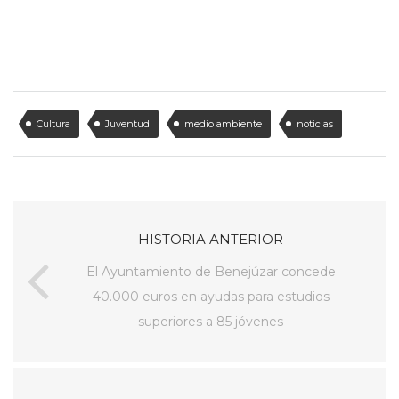
Cultura
Juventud
medio ambiente
noticias
HISTORIA ANTERIOR
El Ayuntamiento de Benejúzar concede
40.000 euros en ayudas para estudios
superiores a 85 jóvenes