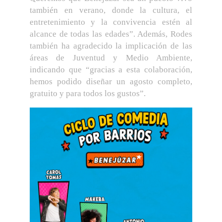
también en verano, donde la cultura, el
entretenimiento y la convivencia estén al
alcance de todas las edades”. Además, Rodes
también ha agradecido la implicación de las
áreas de Juventud y Medio Ambiente,
indicando que “gracias a esta colaboración,
hemos podido diseñar un agosto completo,
gratuito y para todos los gustos”.