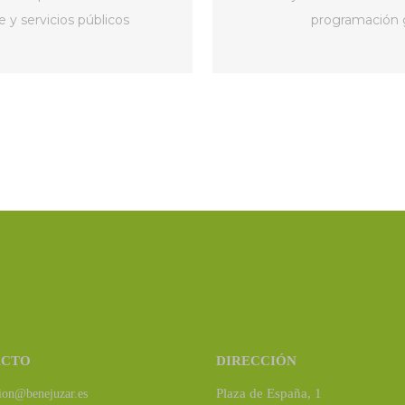
y servicios públicos
programación g
ACTO
DIRECCIÓN
Plaza de España, 1
ion@benejuzar.es