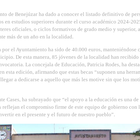
to de Benejúzar ha dado a conocer el listado definitivo de pe
os en estudios superiores durante el curso académico 2024-2025
teres oficiales, o ciclos formativos de grado medio y superior, 
e más de un año en la localidad.
ón por el Ayuntamiento ha sido de 40.000 euros, manteniéndose c
cipio. De esta manera, 85 jóvenes de la localidad han recibido
convocatoria. La concejala de Educación, Patricia Rodes, ha de
n esta edición, afirmando que estas becas “suponen una herram
llegar a dedicarse a aquello que más les motive sin que los mo
ente Cases, ha subrayado que “el apoyo a la educación es una d
s reflejan el compromiso firme de este equipo de gobierno con 
nvertir en el presente y el futuro de nuestro pueblo”.