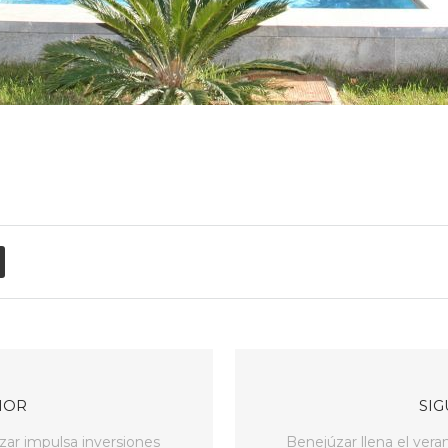
IOR
SIG
ar impulsa inversiones
Benejúzar llena el vera