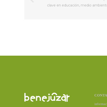
clave en educación, medio ambiente 
CONT
informac