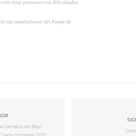
 con otras personas con dificultades.
ó sus instalaciones del Paraje de
IOR
SIG
la Comarca del Bajo
Clau
 Cuarto Trimestre 2012