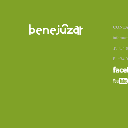
CONT
informac
T
. +34 
F
. +34 