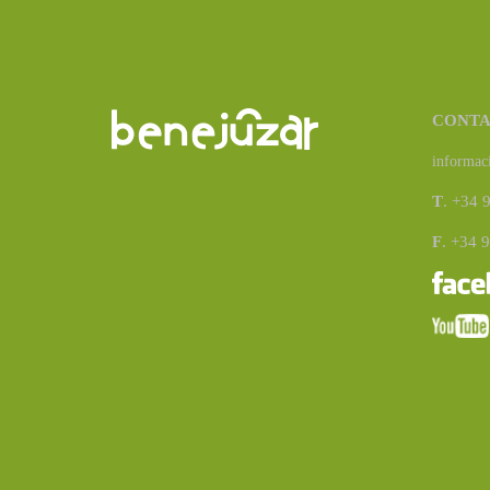
CONT
informac
T
. +34 
F
. +34 